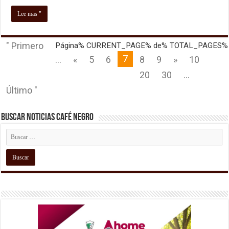
Lee mas "
" Primero
Página% CURRENT_PAGE% de% TOTAL_PAGES%
7
...
«
5
6
8
9
»
10
20
30
...
Último "
Buscar Noticias Café Negro