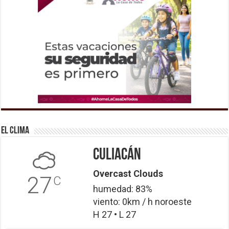
El Clima
Culiacán
Overcast Clouds
27
C
humedad: 83%
viento: 0km / h noroeste
H 27 • L 27