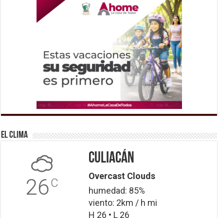
El Clima
Culiacán
Overcast Clouds
26
C
humedad: 85%
viento: 2km / h mi
H 26 • L 26