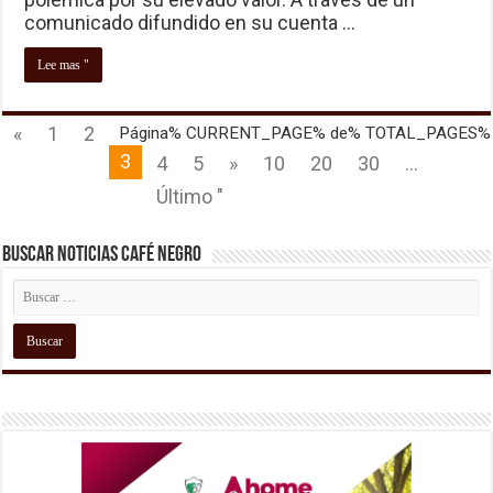
comunicado difundido en su cuenta …
Lee mas "
«
1
2
Página% CURRENT_PAGE% de% TOTAL_PAGES%
3
4
5
»
10
20
30
...
Último "
Buscar Noticias Café Negro