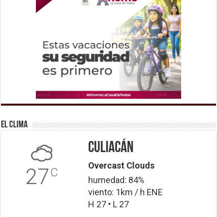
El Clima
Culiacán
Overcast Clouds
27
C
humedad: 84%
viento: 1km / h ENE
H 27 • L 27