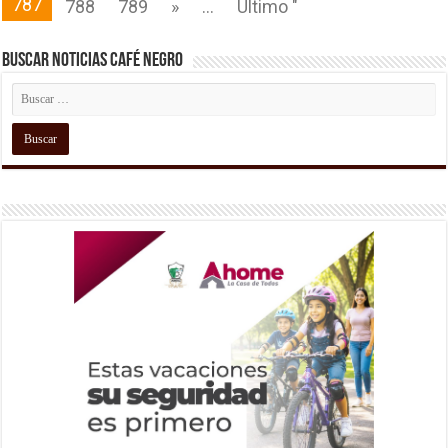
787
788
789
»
...
Último "
Buscar Noticias Café Negro