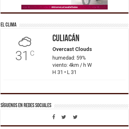
El Clima
Culiacán
Overcast Clouds
31
C
humedad: 59%
viento: 4km / h W
H 31 • L 31
Síguenos en Redes Sociales