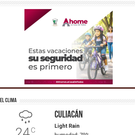
El Clima
Culiacán
Light Rain
24
C
humedad: 79%