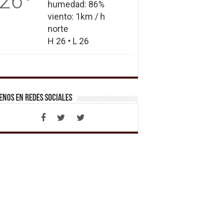
26
humedad: 86%
viento: 1km / h
norte
H 26 • L 26
enos en Redes Sociales