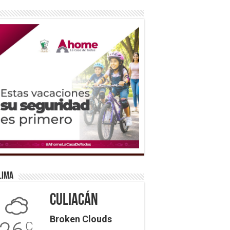
lima
Culiacán
Broken Clouds
C