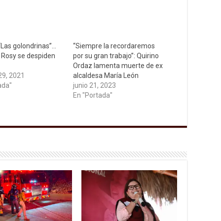
Las golondrinas”…
“Siempre la recordaremos
y Rosy se despiden
por su gran trabajo”: Quirino
Ordaz lamenta muerte de ex
29, 2021
alcaldesa María León
ada"
junio 21, 2023
En "Portada"