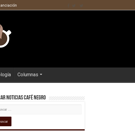
nanciación
ología
Columnas
ar Noticias Café Negro