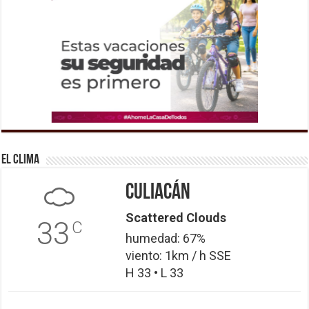
El Clima
Culiacán
Scattered Clouds
33
C
humedad: 67%
viento: 1km / h SSE
H 33 • L 33