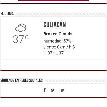
El Clima
Culiacán
Broken Clouds
37
C
humedad: 57%
viento: 0km / h S
H 37 • L 37
Síguenos en Redes Sociales