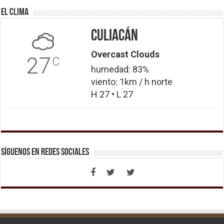
El Clima
Culiacán
Overcast Clouds
27
C
humedad: 83%
viento: 1km / h norte
H 27 • L 27
Síguenos en Redes Sociales