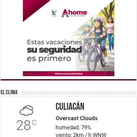
El Clima
Culiacán
Overcast Clouds
28
C
humedad: 79%
viento: 2km / h WNW