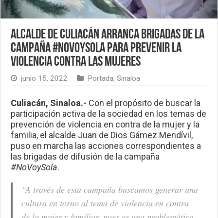
Alcalde de Culiacán arranca brigadas de la
campaña #NoVoySola para prevenir la
violencia contra las mujeres
junio 15, 2022
Portada
,
Sinaloa
Culiacán, Sinaloa.-
Con el propósito de buscar la
participación activa de la sociedad en los temas de
prevención de violencia en contra de la mujer y la
familia, el alcalde Juan de Dios Gámez Mendívil,
puso en marcha las acciones correspondientes a
las brigadas de difusión de la campaña
#NoVoySola
.
“
A través de esta campaña buscamos generar una
cultura en torno al tema de violencia en contra
de la mujer y familiar, pues es una problemática