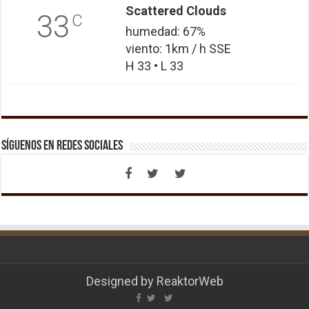
Scattered Clouds
33
C
humedad: 67%
viento: 1km / h SSE
H 33 • L 33
Síguenos en Redes Sociales
Designed by
ReaktorWeb