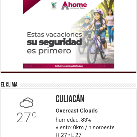
El Clima
Culiacán
Overcast Clouds
27
C
humedad: 83%
viento: 0km / h noroeste
H 27 • L 27