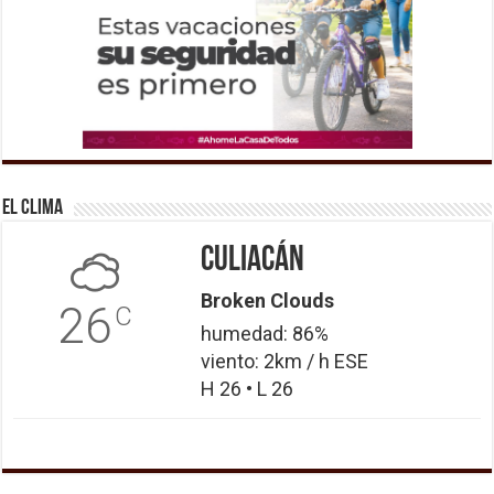
El Clima
Culiacán
Broken Clouds
26
C
humedad: 86%
viento: 2km / h ESE
H 26 • L 26