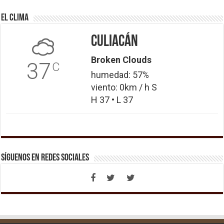
El Clima
Culiacán
Broken Clouds
37
C
humedad: 57%
viento: 0km / h S
H 37 • L 37
Síguenos en Redes Sociales