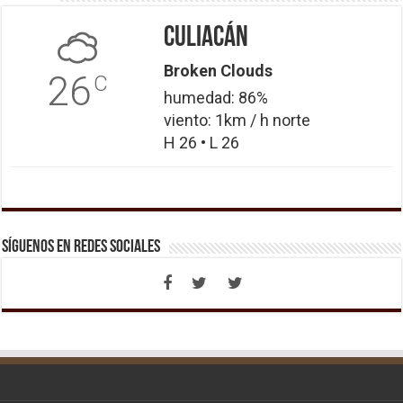
Culiacán
Broken Clouds
26
C
humedad: 86%
viento: 1km / h norte
H 26 • L 26
Síguenos en Redes Sociales