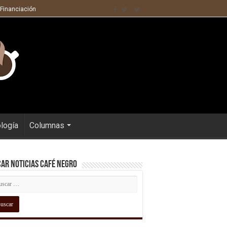
 Financiación
ología
Columnas
ar Noticias Café Negro