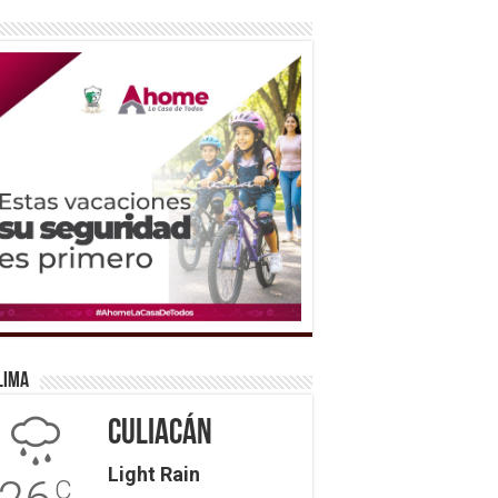
lima
Culiacán
Light Rain
C