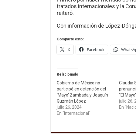
tratados internacionales y la Co
reiteró.
Con información de López-Dóriga 
Comparte esto:
X
Facebook
WhatsA
Relacionado
Gobierno de México no
Claudia 
participó en detención del
pronunci
‘Mayo’ Zambada y Joaquín
“El May
Guzmán López
julio 26,
julio 26, 2024
En "Naci
En "Internacional"