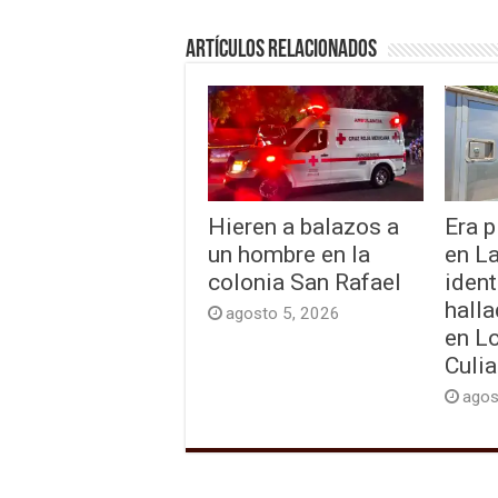
Artículos relacionados
Hieren a balazos a
Era p
un hombre en la
en L
colonia San Rafael
ident
hall
agosto 5, 2026
en L
Culi
agos