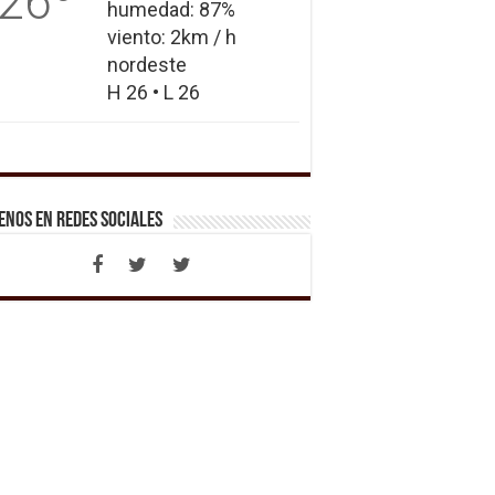
26
humedad: 87%
viento: 2km / h
nordeste
H 26 • L 26
enos en Redes Sociales