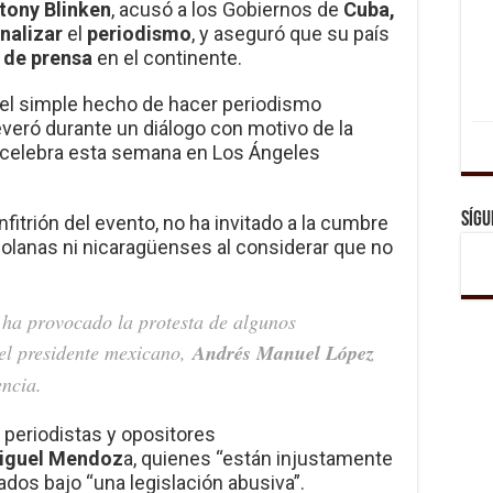
tony Blinken
, acusó a los Gobiernos de
Cuba,
nalizar
el
periodismo
, y aseguró que su país
d de prensa
en el continente.
 el simple hecho de hacer periodismo
veró durante un diálogo con motivo de la
 celebra esta semana en Los Ángeles
Sígu
itrión del evento, no ha invitado a la cumbre
olanas ni nicaragüenses al considerar que no
s ha provocado la protesta de algunos
el presidente mexicano,
Andrés Manuel López
encia.
 periodistas y opositores
guel Mendoz
a, quienes “están injustamente
dos bajo “una legislación abusiva”.