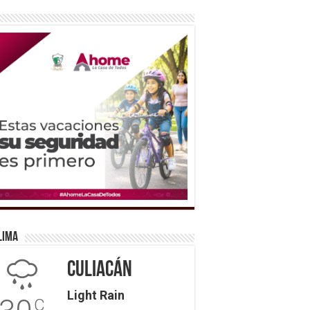
lima
Culiacán
Light Rain
C