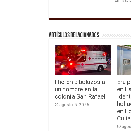
En "Naci
Artículos relacionados
Hieren a balazos a
Era p
un hombre en la
en L
colonia San Rafael
ident
hall
agosto 5, 2026
en L
Culi
agos