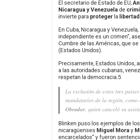
El secretario de Estado de EU,
An
Nicaragua y Venezuela
de
crimi
invierte para
proteger
la
liberta
En Cuba, Nicaragua y Venezuela,
independiente es un crimen”, ase
Cumbre de las Américas, que se
(Estados Unidos).
Precisamente, Estados Unidos, anf
a las autoridades cubanas, venez
respetan la democracia.5
La exclusión de estos tres paíse
mandatarios de la región, como 
Obrador
, quien canceló su asist
Blinken puso los ejemplos de los
nicaragüenses
Miguel Mora
y
Mi
encarcelados” y fueron sentencia