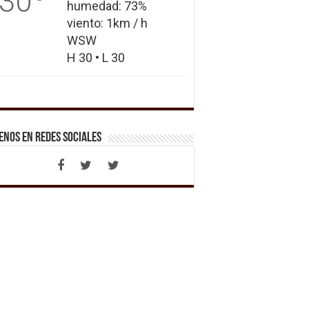
30
humedad: 73%
viento: 1km / h
WSW
H 30 • L 30
enos en Redes Sociales