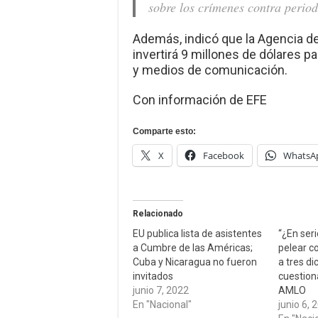
sobre los crímenes contra period
Además, indicó que la Agencia de
invertirá 9 millones de dólares p
y medios de comunicación.
Con información de EFE
Comparte esto:
X
Facebook
WhatsA
Relacionado
EU publica lista de asistentes
“¿En ser
a Cumbre de las Américas;
pelear c
Cuba y Nicaragua no fueron
a tres di
invitados
cuestion
junio 7, 2022
AMLO
En "Nacional"
junio 6, 