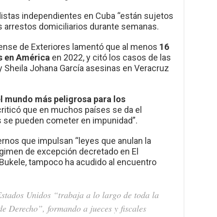
istas independientes en Cuba “están sujetos
s arrestos domiciliarios durante semanas.
nidense de Exteriores lamentó que al menos
16
s en América
en 2022, y citó los casos de las
 Sheila Johana García asesinas en Veracruz
el mundo más peligrosa para los
n criticó que en muchos países se da el
 se pueden cometer en impunidad”.
rnos que impulsan “leyes que anulan la
 régimen de excepción decretado en El
 Bukele, tampoco ha acudido al encuentro
stados Unidos “trabaja a lo largo de toda la
 de Derecho”, formando a jueces y fiscales