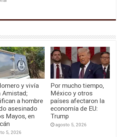
onal"
lomero y vivía
Por mucho tiempo,
a Amistad;
México y otros
ifican a hombre
países afectaron la
ado asesinado
economía de EU:
os Mayos, en
Trump
acán
agosto 5, 2026
to 5, 2026