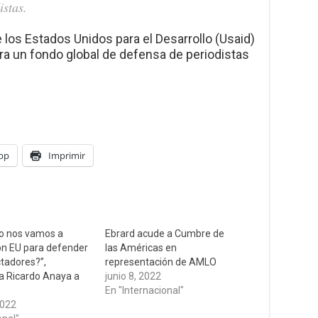
istas.
 los Estados Unidos para el Desarrollo (Usaid)
ara un fondo global de defensa de periodistas
pp
Imprimir
io nos vamos a
Ebrard acude a Cumbre de
on EU para defender
las Américas en
ctadores?”,
representación de AMLO
a Ricardo Anaya a
junio 8, 2022
En "Internacional"
2022