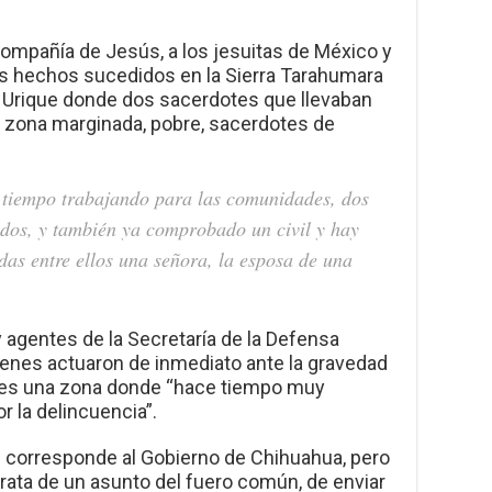
ompañía de Jesús, a los jesuitas de México y
s hechos sucedidos en la Sierra Tarahumara
e Urique donde dos sacerdotes que llevaban
 zona marginada, pobre, sacerdotes de
 tiempo trabajando para las comunidades, dos
ados, y también ya comprobado un civil y hay
as entre ellos una señora, la esposa de una
agentes de la Secretaría de la Defensa
ienes actuaron de inmediato ante la gravedad
e es una zona donde “hace tiempo muy
or la delincuencia”.
e corresponde al Gobierno de Chihuahua, pero
trata de un asunto del fuero común, de enviar