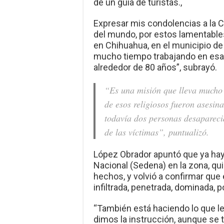
de un guía de turistas.,
Expresar mis condolencias a la C
del mundo, por estos lamentable
en Chihuahua, en el municipio d
mucho tiempo trabajando en esa
alrededor de 80 años”, subrayó.
“Es una misión que lleva mucho
de esos religiosos fueron asesin
todavía dos personas desaparecid
de las víctimas”, puntualizó.
López Obrador apuntó que ya hay 
Nacional (Sedena) en la zona, qu
hechos, y volvió a confirmar qu
infiltrada, penetrada, dominada, p
“También está haciendo lo que l
dimos la instrucción, aunque se 