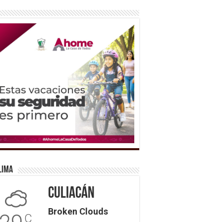
lima
Culiacán
Broken Clouds
C