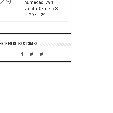
29
humedad: 79%
viento: 0km / h S
H 29 • L 29
enos en Redes Sociales