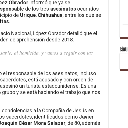
pez Obrador
informó que ya se
esponsabl
e de los tres
asesinatos
ocurridos
icipio de
Urique
,
Chihuahua
, entre los que se
itas
.
acio Nacional, López Obrador detalló que el
rden de aprehensión desde 2018.
Sígu
nsable, al homicida, y vamos a seguir con las
 el responsable de los asesinatos, incluso
s sacerdotes, está acusado y con orden de
sesinó un turista estadounidense. Es una
 grupo y se está haciendo el trabajo que nos
s condolencias a la Compañia de Jesús en
dos sacerdotes, identificados como
Javier
Joaquín César Mora Salazar
, de 80, además