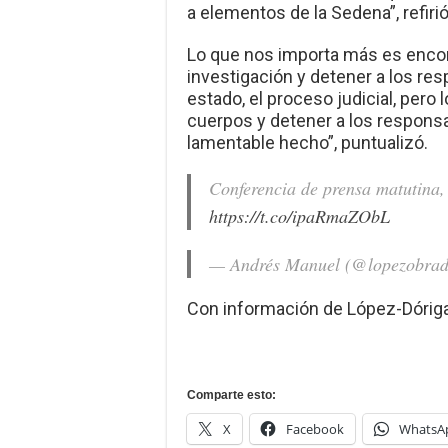
a elementos de la Sedena”, refirió
Lo que nos importa más es encont
investigación y detener a los resp
estado, el proceso judicial, pero
cuerpos y detener a los respons
lamentable hecho”, puntualizó.
Conferencia de prensa matutina,
https://t.co/ipaRmaZObL
— Andrés Manuel (@lopezobra
Con información de López-Dóriga 
Comparte esto:
X
Facebook
WhatsA