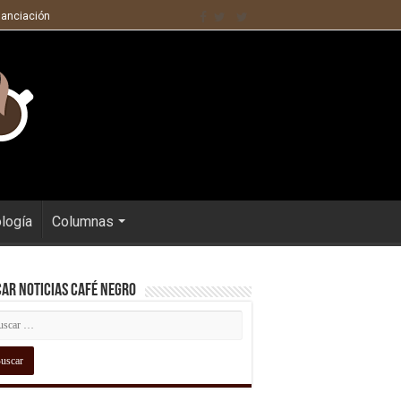
nanciación
ología
Columnas
ar Noticias Café Negro