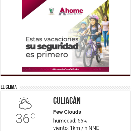
El Clima
Culiacán
Few Clouds
36
C
humedad: 56%
viento: 1km / h NNE