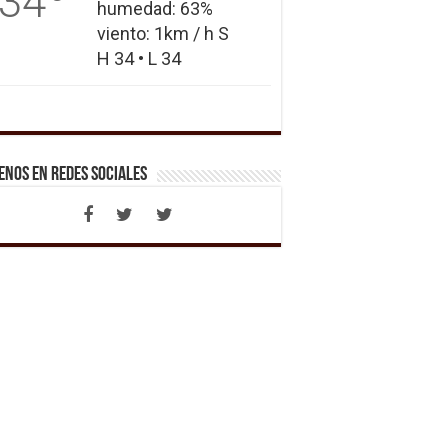
34
humedad: 63%
viento: 1km / h S
H 34 • L 34
enos en Redes Sociales