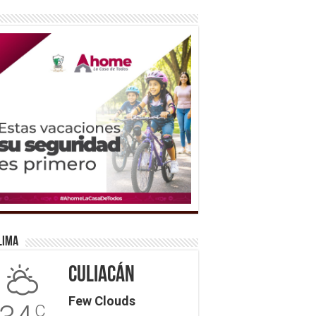
lima
Culiacán
Few Clouds
C