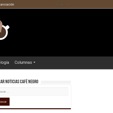
nanciación
ología
Columnas
ar Noticias Café Negro