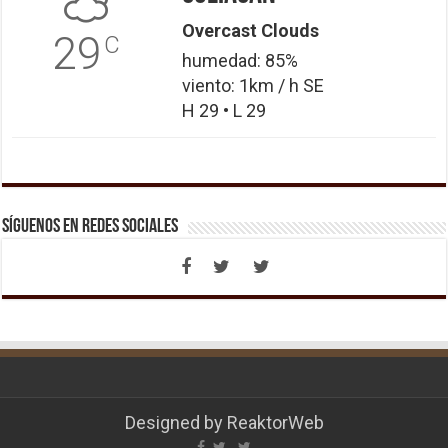
Overcast Clouds
29
C
humedad: 85%
viento: 1km / h SE
H 29 • L 29
Síguenos en Redes Sociales
Designed by
ReaktorWeb