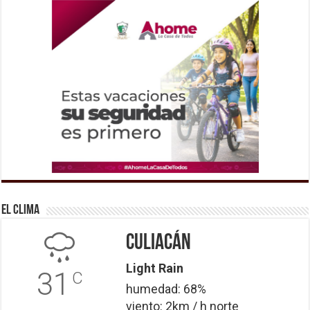
El Clima
Culiacán
Light Rain
31
C
humedad: 68%
viento: 2km / h norte