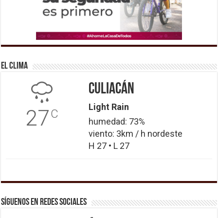
El Clima
Culiacán
Light Rain
27
C
humedad: 73%
viento: 3km / h nordeste
H 27 • L 27
Síguenos en Redes Sociales