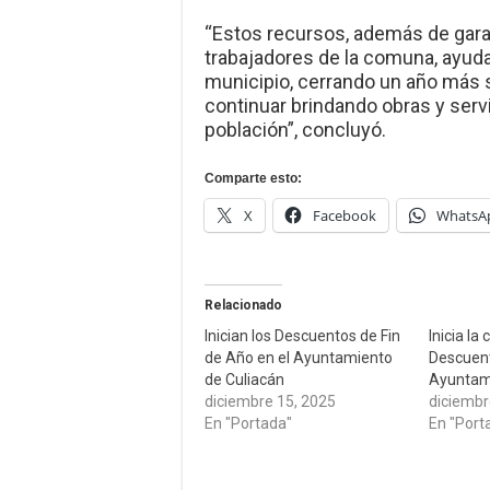
“Estos recursos, además de garan
trabajadores de la comuna, ayuda
municipio, cerrando un año más s
continuar brindando obras y servi
población”, concluyó.
Comparte esto:
X
Facebook
WhatsA
Relacionado
Inician los Descuentos de Fin
Inicia l
de Año en el Ayuntamiento
Descuent
de Culiacán
Ayuntami
diciembre 15, 2025
diciembr
En "Portada"
En "Port