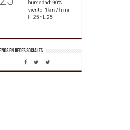
25
humedad: 90%
viento: 1km / h mi
H 25 • L 25
enos en Redes Sociales