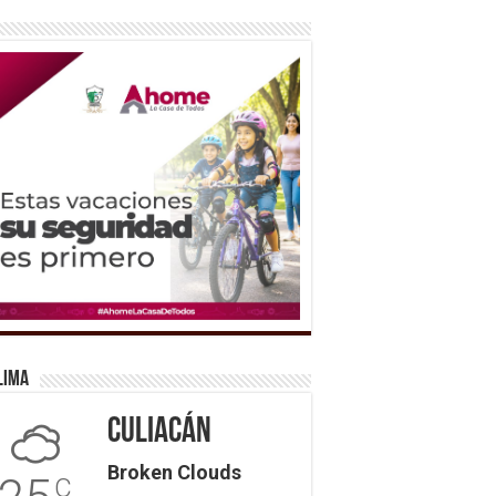
lima
Culiacán
Broken Clouds
C