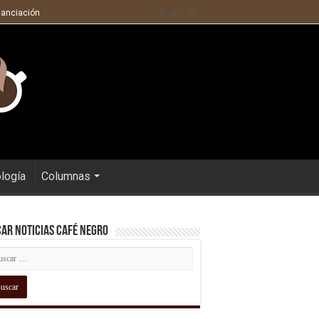
nanciación
ología
Columnas
ar Noticias Café Negro