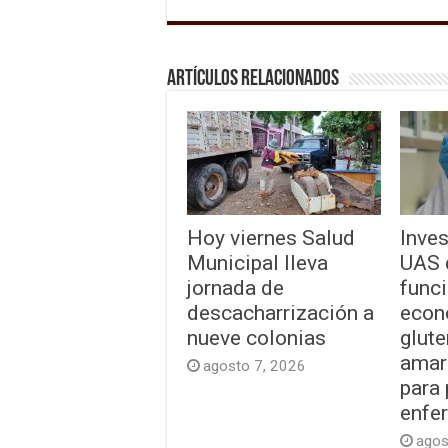
Artículos relacionados
Hoy viernes Salud
Inves
Municipal lleva
UAS 
jornada de
funci
descacharrización a
econ
nueve colonias
glute
amar
agosto 7, 2026
para
enfe
agos