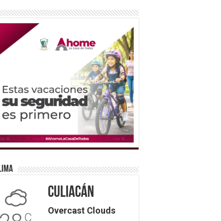
lima
Culiacán
Overcast Clouds
C