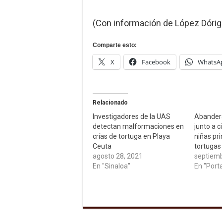
(Con información de López Dóriga
Comparte esto:
X
Facebook
WhatsA
Relacionado
Investigadores de la UAS
Abander
detectan malformaciones en
junto a c
crías de tortuga en Playa
niñas pr
Ceuta
tortugas
agosto 28, 2021
septiemb
En "Sinaloa"
En "Port