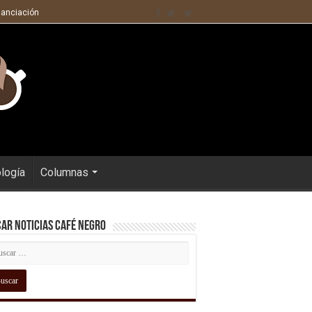
nanciación
ología
Columnas
ar Noticias Café Negro