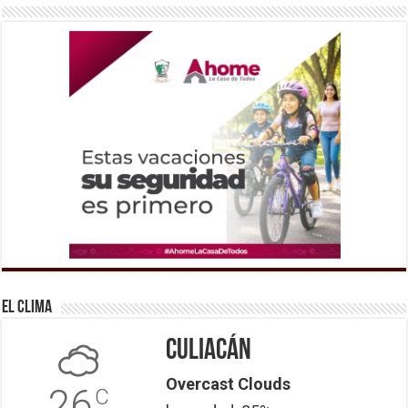
El Clima
Culiacán
Overcast Clouds
26
C