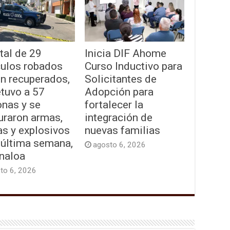
tal de 29
Inicia DIF Ahome
culos robados
Curso Inductivo para
on recuperados,
Solicitantes de
etuvo a 57
Adopción para
onas y se
fortalecer la
uraron armas,
integración de
as y explosivos
nuevas familias
 última semana,
agosto 6, 2026
inaloa
to 6, 2026