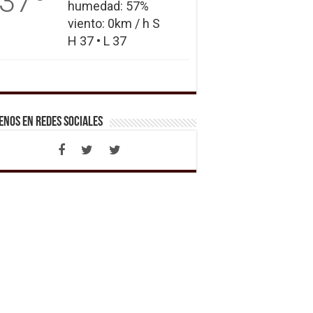
37
humedad: 57%
viento: 0km / h S
H 37 • L 37
enos en Redes Sociales