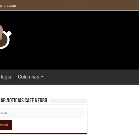
nanciación
ología
Columnas
ar Noticias Café Negro