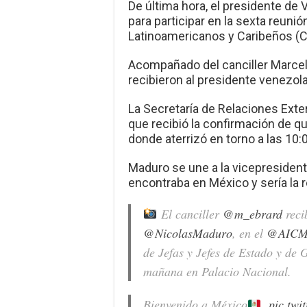
De última hora, el presidente de
para participar en la sexta reun
Latinoamericanos y Caribeños (C
Acompañado del canciller Marcel
recibieron al presidente venezol
La Secretaría de Relaciones Exte
que recibió la confirmación de qu
donde aterrizó en torno a las 10:
Maduro se une a la vicepresident
encontraba en México y sería la 
El canciller
@m_ebrard
reci
@NicolasMaduro
, en el
@AICM
de Jefas y Jefes de Estado y de
mañana en Palacio Nacional.
Bienvenido a México
.
pic.tw