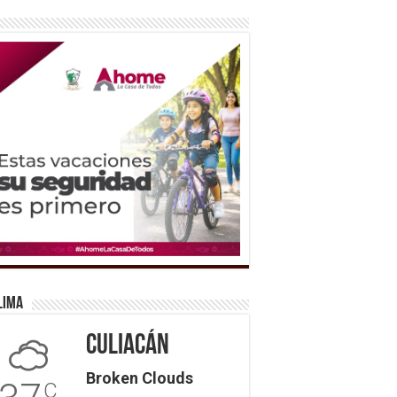
lima
Culiacán
Broken Clouds
C