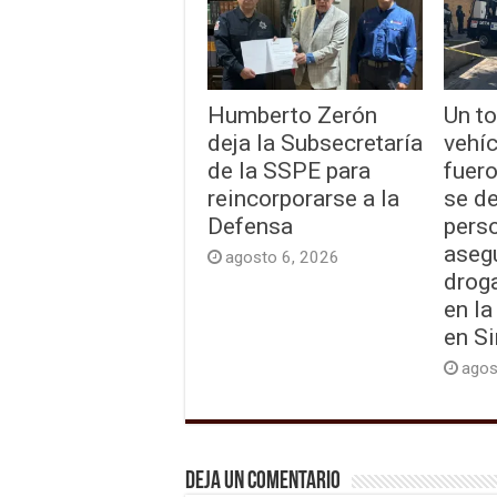
Humberto Zerón
Un to
deja la Subsecretaría
vehí
de la SSPE para
fuer
reincorporarse a la
se d
Defensa
pers
aseg
agosto 6, 2026
drog
en la
en S
agos
Deja un comentario