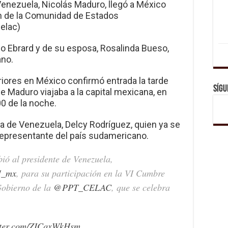
 Venezuela, Nicolás Maduro, llegó a México
ión de la Comunidad de Estados
elac)
o Ebrard y de su esposa, Rosalinda Bueso,
ano.
riores en México confirmó entrada la tarde
Sígu
e Maduro viajaba a la capital mexicana, en
00 de la noche.
a de Venezuela, Delcy Rodríguez, quien ya se
representante del país sudamericano.
bió al presidente de Venezuela,
_mx
, para su participación en la VI Cumbre
 Gobierno de la
@PPT_CELAC
, que se celebra
itter.com/ZICqxWkHsm