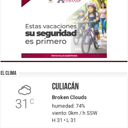
El Clima
Culiacán
Broken Clouds
31
C
humedad: 74%
viento: 0km / h SSW
H 31 • L 31