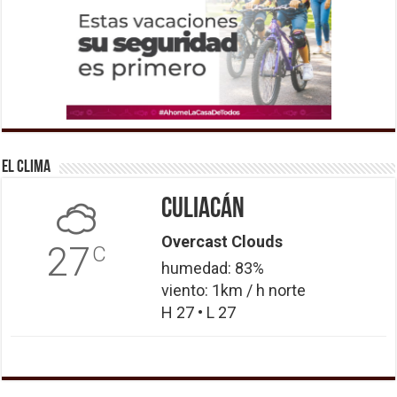
El Clima
Culiacán
Overcast Clouds
27
C
humedad: 83%
viento: 1km / h norte
H 27 • L 27