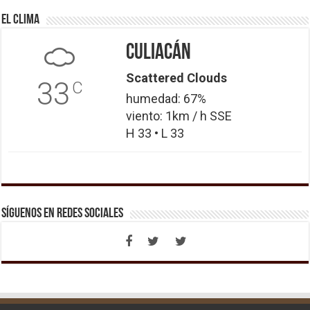
El Clima
Culiacán
Scattered Clouds
33
C
humedad: 67%
viento: 1km / h SSE
H 33 • L 33
Síguenos en Redes Sociales