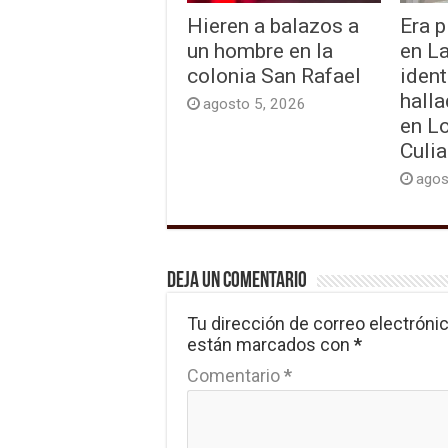
Hieren a balazos a
Era p
un hombre en la
en L
colonia San Rafael
ident
hall
agosto 5, 2026
en L
Culi
agos
Deja un comentario
Tu dirección de correo electrónic
están marcados con
*
Comentario
*