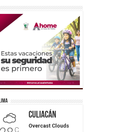
lima
Culiacán
Overcast Clouds
C