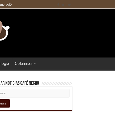
nanciación
ología
Columnas
ar Noticias Café Negro