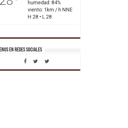
28
humedad: 84%
viento: 1km / h NNE
H 28 • L 28
enos en Redes Sociales