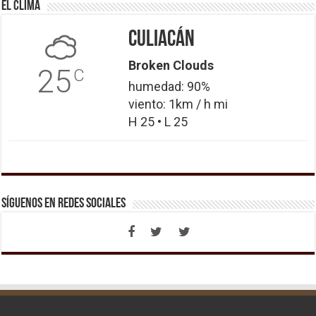
El Clima
Culiacán
Broken Clouds
25
C
humedad: 90%
viento: 1km / h mi
H 25 • L 25
Síguenos en Redes Sociales