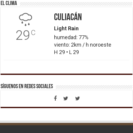
El Clima
Culiacán
Light Rain
29
C
humedad: 77%
viento: 2km / h noroeste
H 29 • L 29
Síguenos en Redes Sociales