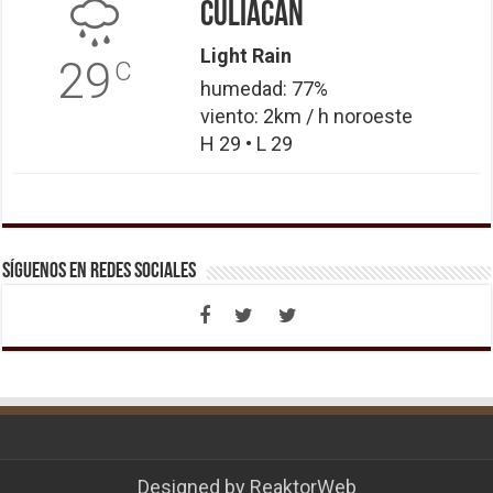
Culiacán
Light Rain
29
C
humedad: 77%
viento: 2km / h noroeste
H 29 • L 29
Síguenos en Redes Sociales
Designed by
ReaktorWeb