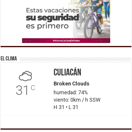
El Clima
Culiacán
Broken Clouds
31
C
humedad: 74%
viento: 0km / h SSW
H 31 • L 31