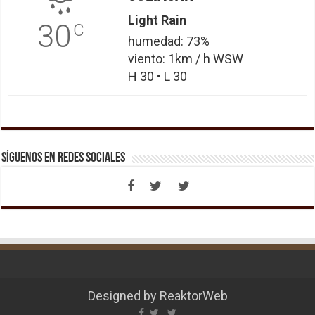
Light Rain
30
C
humedad: 73%
viento: 1km / h WSW
H 30 • L 30
Síguenos en Redes Sociales
Designed by
ReaktorWeb