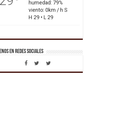
29
humedad: 79%
viento: 0km / h S
H 29 • L 29
enos en Redes Sociales