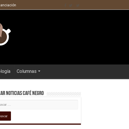
nanciación
ología
Columnas
ar Noticias Café Negro