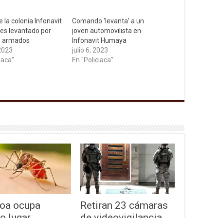
 la colonia Infonavit
Comando ‘levanta’ a un
s levantado por
joven automovilista en
 armados
Infonavit Humaya
 2023
julio 6, 2023
iaca"
En "Policiaca"
loa ocupa
Retiran 23 cámaras
o lugar
de videovigilancia