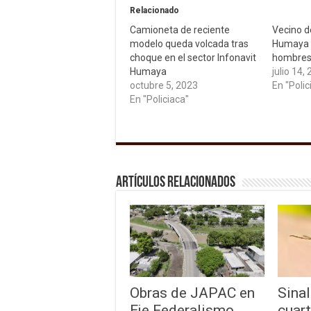
Relacionado
Camioneta de reciente
Vecino de
modelo queda volcada tras
Humaya e
choque en el sector Infonavit
hombres
Humaya
julio 14,
octubre 5, 2023
En "Polic
En "Policiaca"
Artículos relacionados
Obras de JAPAC en
Sina
Eje Federalismo
cuart