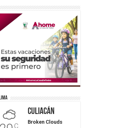
lima
Culiacán
Broken Clouds
C