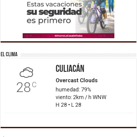
El Clima
Culiacán
Overcast Clouds
28
C
humedad: 79%
viento: 2km / h WNW
H 28 • L 28