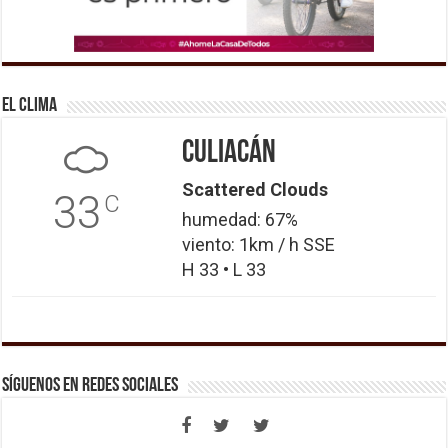
El Clima
Culiacán
Scattered Clouds
33
C
humedad: 67%
viento: 1km / h SSE
H 33 • L 33
Síguenos en Redes Sociales