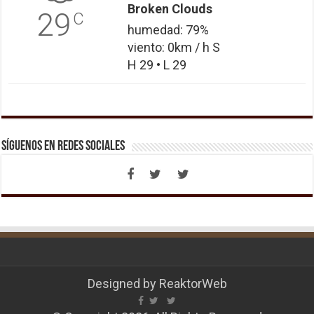
Broken Clouds
29
C
humedad: 79%
viento: 0km / h S
H 29 • L 29
Síguenos en Redes Sociales
Designed by
ReaktorWeb