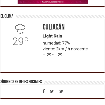
El Clima
Culiacán
Light Rain
29
C
humedad: 77%
viento: 2km / h noroeste
H 29 • L 29
Síguenos en Redes Sociales