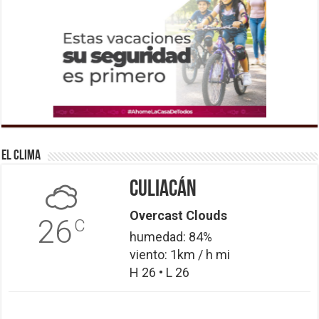
El Clima
Culiacán
Overcast Clouds
26
C
humedad: 84%
viento: 1km / h mi
H 26 • L 26