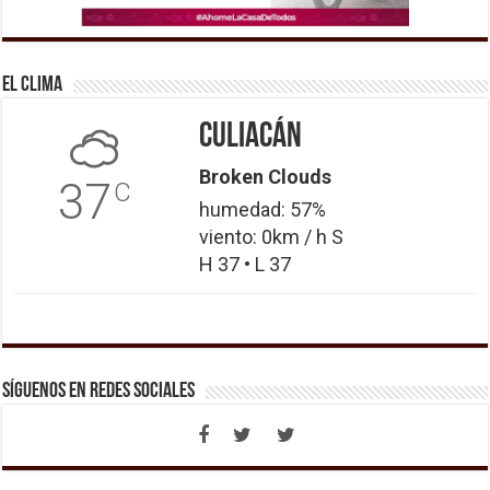
El Clima
Culiacán
Broken Clouds
37
C
humedad: 57%
viento: 0km / h S
H 37 • L 37
Síguenos en Redes Sociales