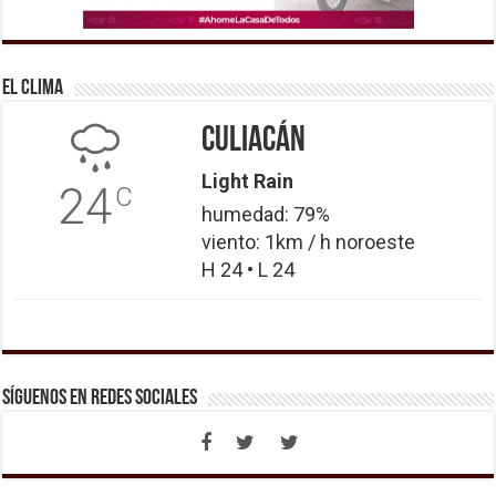
El Clima
Culiacán
Light Rain
24
C
humedad: 79%
viento: 1km / h noroeste
H 24 • L 24
Síguenos en Redes Sociales