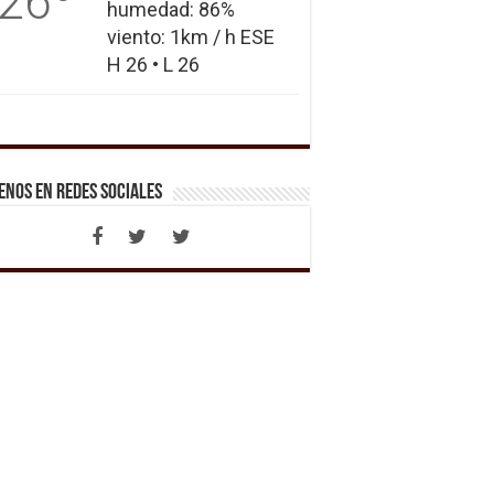
26
humedad: 86%
viento: 1km / h ESE
H 26 • L 26
enos en Redes Sociales