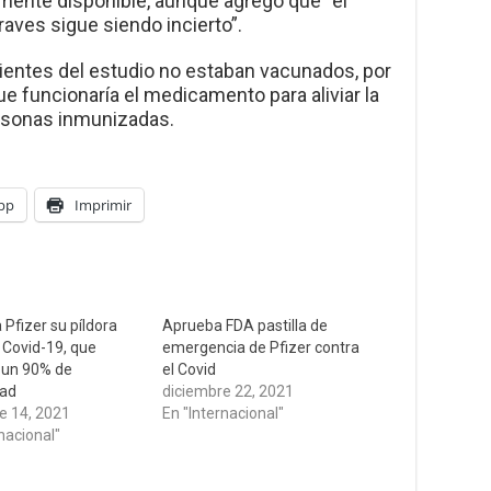
mente disponible, aunque agregó que “el
aves sigue siendo incierto”.
ientes del estudio no estaban vacunados, por
que funcionaría el medicamento para aliviar la
rsonas inmunizadas.
pp
Imprimir
 Pfizer su píldora
Aprueba FDA pastilla de
 Covid-19, que
emergencia de Pfizer contra
 un 90% de
el Covid
dad
diciembre 22, 2021
e 14, 2021
En "Internacional"
nacional"