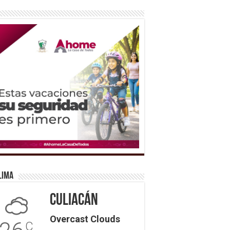
lima
Culiacán
Overcast Clouds
C