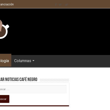
nanciación
ología
Columnas
ar Noticias Café Negro