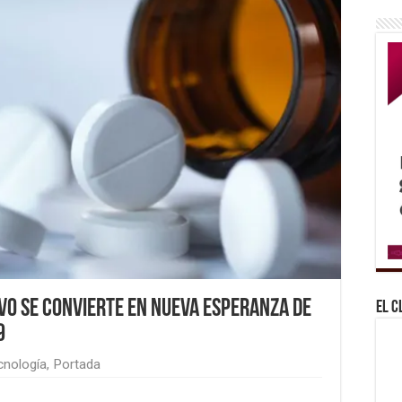
ivo se convierte en nueva esperanza de
El C
9
cnología
,
Portada