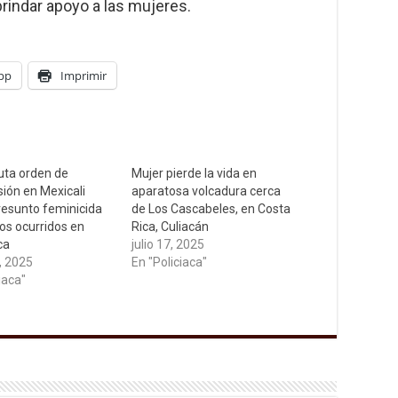
brindar apoyo a las mujeres.
pp
Imprimir
uta orden de
Mujer pierde la vida en
ión en Mexicali
aparatosa volcadura cerca
resunto feminicida
de Los Cascabeles, en Costa
os ocurridos en
Rica, Culiacán
ca
julio 17, 2025
, 2025
En "Policiaca"
iaca"