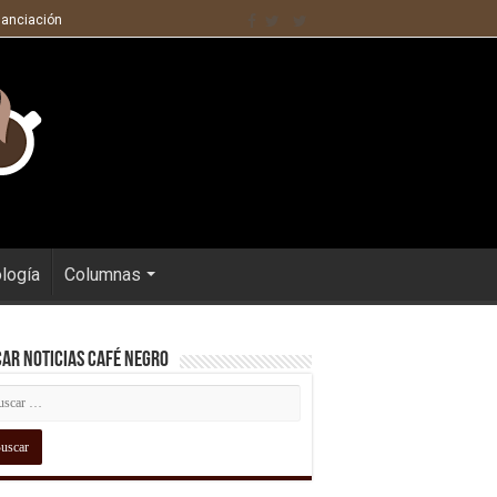
nanciación
ología
Columnas
ar Noticias Café Negro