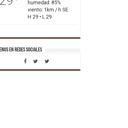
29
humedad: 85%
viento: 1km / h SE
H 29 • L 29
enos en Redes Sociales