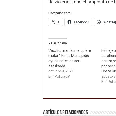
de violencia con el propósito de 
Comparte esto:
X
Facebook
WhatsA
Relacionado
“Auxilio, mamá, me quiere
FGE ejec
matar”, Kenia María pidió
aprehens
ayuda antes de ser
contra p
asesinada
por hech
octubre 8, 2021
Costa Ri
En "Policiaca"
agosto 8
En "Polic
Artículos relacionados