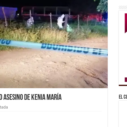
o asesino de Kenia María
El C
tada