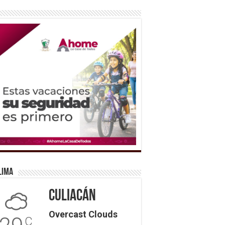
lima
Culiacán
Overcast Clouds
C