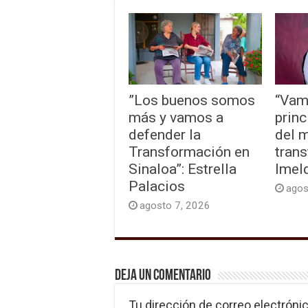
”Los buenos somos
“Vam
más y vamos a
princ
defender la
del 
Transformación en
trans
Sinaloa”: Estrella
Imel
Palacios
agos
agosto 7, 2026
Deja un comentario
Tu dirección de correo electrónic