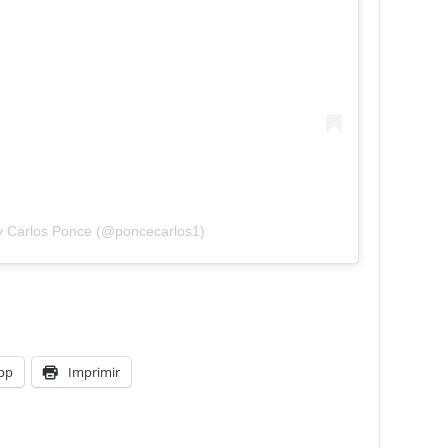
y Carlos Ponce (@poncecarlos1)
pp
Imprimir