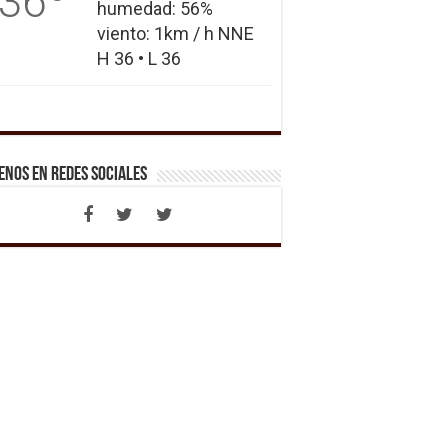
36
humedad: 56%
viento: 1km / h NNE
H 36 • L 36
enos en Redes Sociales