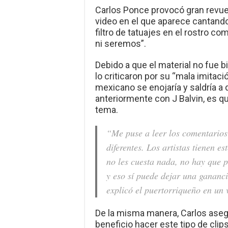
Carlos Ponce provocó gran revuel
video en el que aparece cantando
filtro de tatuajes en el rostro c
ni seremos”.
Debido a que el material no fue b
lo criticaron por su “mala imitaci
mexicano se enojaría y saldría a
anteriormente con J Balvin, es qu
tema.
“Me puse a leer los comentarios
diferentes. Los artistas tienen e
no les cuesta nada, no hay que p
y eso sí puede dejar una gananci
explicó el puertorriqueño en un 
De la misma manera, Carlos aseg
beneficio hacer este tipo de clip