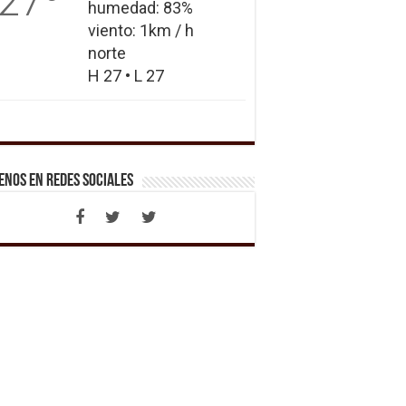
27
humedad: 83%
viento: 1km / h
norte
H 27 • L 27
enos en Redes Sociales