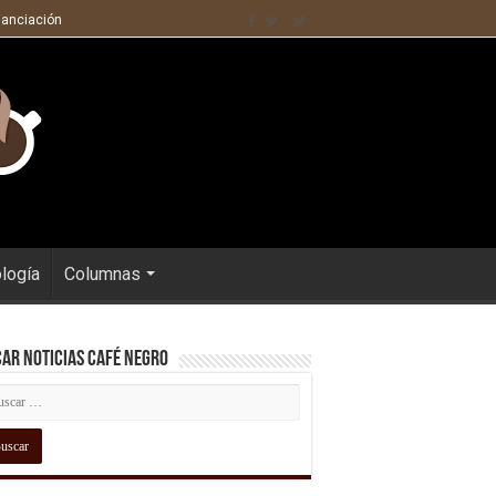
nanciación
ología
Columnas
ar Noticias Café Negro