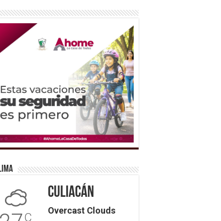
lima
Culiacán
Overcast Clouds
C