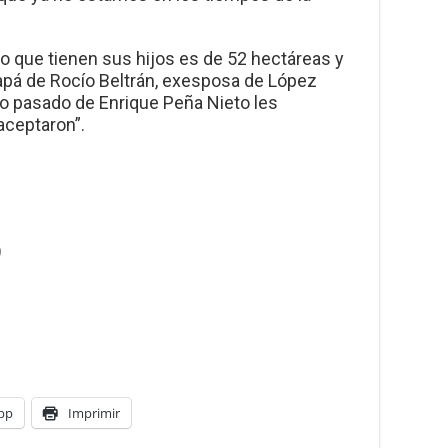
no que tienen sus hijos es de 52 hectáreas y
apá de Rocío Beltrán, exesposa de López
io pasado de Enrique Peña Nieto les
aceptaron”.
)
pp
Imprimir