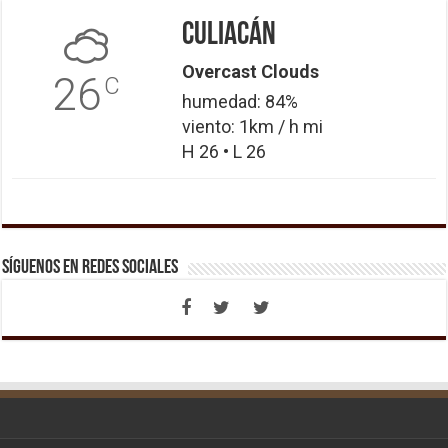
Culiacán
Overcast Clouds
26
C
humedad: 84%
viento: 1km / h mi
H 26 • L 26
Síguenos en Redes Sociales