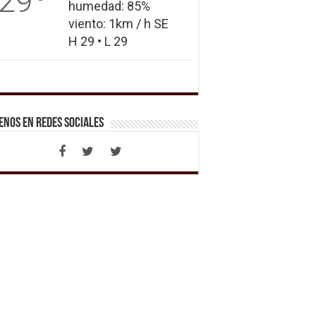
29
humedad: 85%
viento: 1km / h SE
H 29 • L 29
enos en Redes Sociales