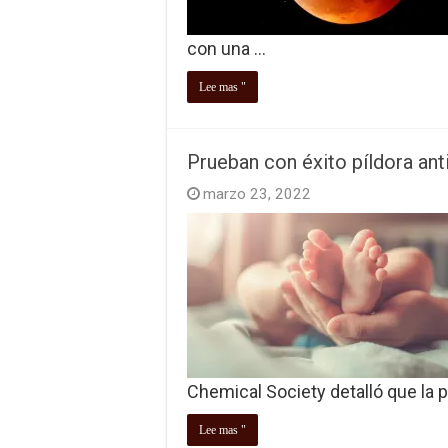
con una …
Lee mas "
Prueban con éxito píldora an
marzo 23, 2022
Chemical Society detalló que la pí
Lee mas "