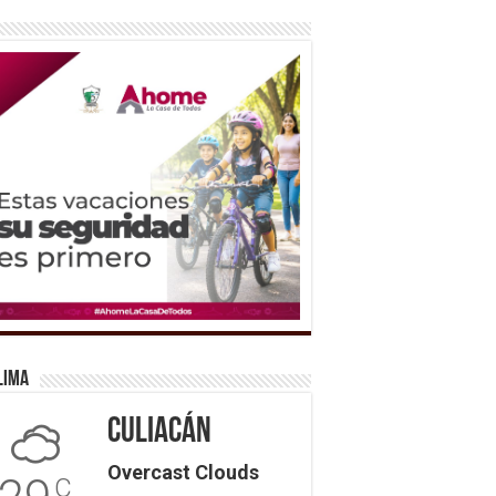
lima
Culiacán
Overcast Clouds
C